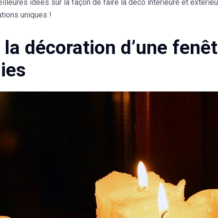
illeures idées sur la façon de faire la déco intérieure et extér
tions uniques !
e la décoration d’une fenê
ies