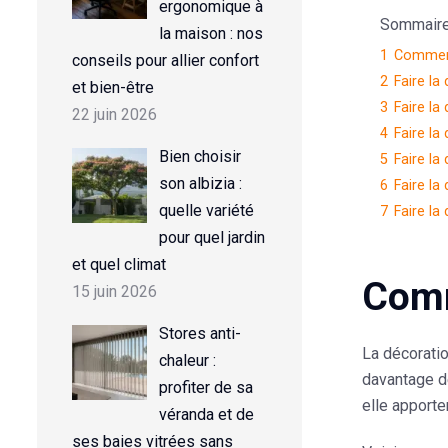
ergonomique à
Sommaire d
la maison : nos
1
Comment
conseils pour allier confort
2
Faire la
et bien-être
3
Faire la
22 juin 2026
4
Faire la
Bien choisir
5
Faire la
son albizia :
6
Faire la
quelle variété
7
Faire la
pour quel jardin
et quel climat
Comm
15 juin 2026
Stores anti-
La
décoratio
chaleur :
davantage de
profiter de sa
elle apporte
véranda et de
ses baies vitrées sans