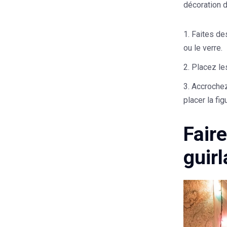
décoration d
Faites des
ou le verre.
Placez les
Accrochez
placer la fig
Fair
guir