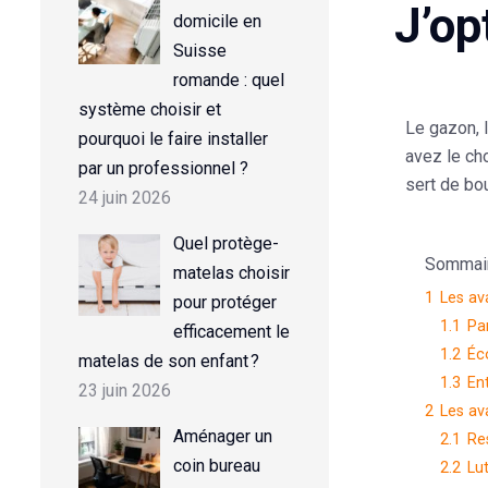
J’op
domicile en
Suisse
romande : quel
système choisir et
Le gazon, l
pourquoi le faire installer
avez le ch
par un professionnel ?
sert de bo
24 juin 2026
Quel protège-
Sommaire
matelas choisir
1
Les av
pour protéger
1.1
Pa
efficacement le
1.2
Éc
matelas de son enfant ?
1.3
Ent
23 juin 2026
2
Les av
Aménager un
2.1
Re
coin bureau
2.2
Lu