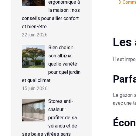
ergonomique à
3
Commen
la maison : nos
conseils pour allier confort
et bien-être
22 juin 2026
Les 
Bien choisir
son albizia :
Il est impo
quelle variété
pour quel jardin
Parf
et quel climat
15 juin 2026
Le gazon s
Stores anti-
avec une t
chaleur :
profiter de sa
Éco
véranda et de
ses baies vitrées sans