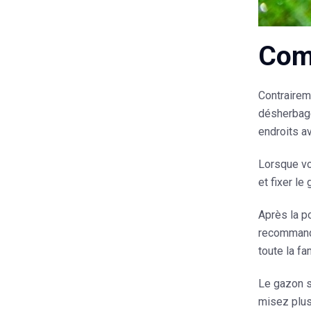
Comm
Contraireme
désherbage
endroits a
Lorsque vou
et fixer le
Après la p
recommandé
toute la fam
Le gazon s
misez plus