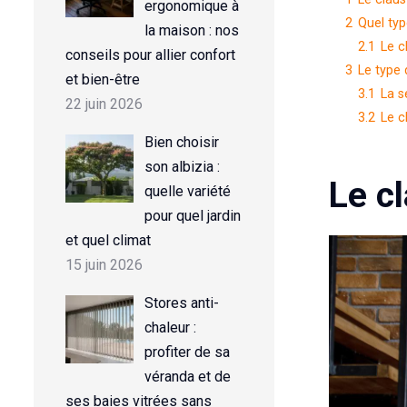
ergonomique à
2
Quel typ
la maison : nos
2.1
Le c
conseils pour allier confort
3
Le type 
et bien-être
3.1
La s
22 juin 2026
3.2
Le c
Bien choisir
son albizia :
Le cl
quelle variété
pour quel jardin
et quel climat
15 juin 2026
Stores anti-
chaleur :
profiter de sa
véranda et de
ses baies vitrées sans