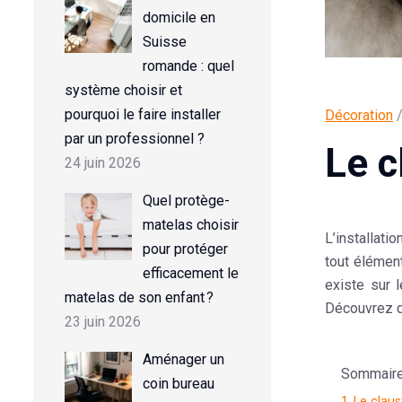
domicile en
Suisse
romande : quel
système choisir et
pourquoi le faire installer
Décoration
/
par un professionnel ?
Le c
24 juin 2026
Quel protège-
matelas choisir
L’installati
pour protéger
tout élément
efficacement le
existe sur 
matelas de son enfant ?
Découvrez da
23 juin 2026
Aménager un
Sommaire d
coin bureau
1
Le claus