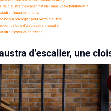
e de claustra d’escalier installer dans votre habitation ?
laustra d’escalier en bois
de bois à privilégier pour votre claustra
ection de bois d’un claustra d’escalier
laustra d’escalier en trespa
austra d’escalier, une clo