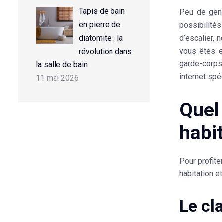
Tapis de bain
Peu de gens
en pierre de
possibilité
diatomite : la
d’escalier
, 
vous êtes e
révolution dans
garde-corps
la salle de bain
internet spé
11 mai 2026
Quel 
habit
Pour profite
habitation e
Le cl