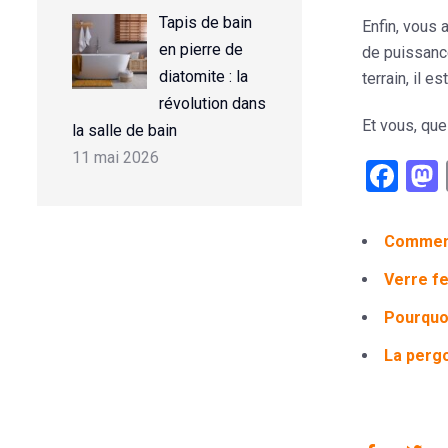
Tapis de bain
Enfin, vous 
en pierre de
de puissance
diatomite : la
terrain, il 
révolution dans
Et vous, que
la salle de bain
11 mai 2026
Fac
Comment 
Verre fe
Pourquoi
La pergo