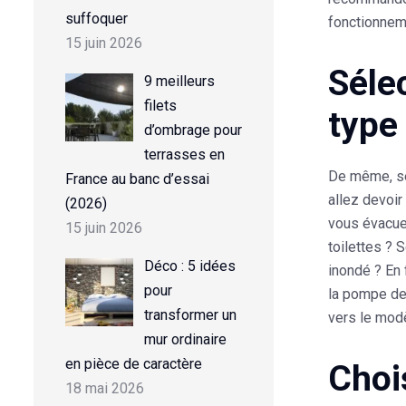
suffoquer
fonctionnem
15 juin 2026
Séle
9 meilleurs
filets
type
d’ombrage pour
terrasses en
De même, se
France au banc d’essai
allez devoir
(2026)
vous évacue
15 juin 2026
toilettes ? 
Déco : 5 idées
inondé ? En 
pour
la pompe de
transformer un
vers le modè
mur ordinaire
en pièce de caractère
Choi
18 mai 2026