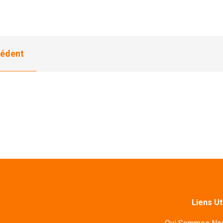
édent
Liens Ut