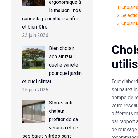
ergonomique à
1
Choisir 
la maison : nos
2
Sélecti
conseils pour allier confort
3
Choisir 
et bien-être
22 juin 2026
Choi
Bien choisir
son albizia :
utili
quelle variété
pour quel jardin
et quel climat
Tout d’abord
souhaitez in
15 juin 2026
pompe de rel
Stores anti-
votre réseau
chaleur :
différents m
profiter de sa
par rapport
véranda et de
de relevage
ses baies vitrées sans
recommandon