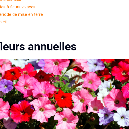
tes à fleurs vivaces
ériode de mise en terre
leil
fleurs annuelles