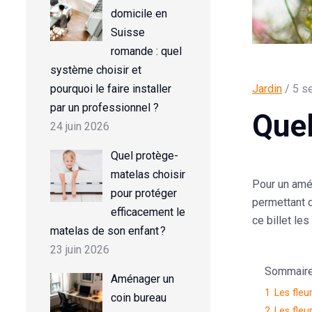
domicile en
Suisse
romande : quel
système choisir et
pourquoi le faire installer
Jardin
/ 5 s
par un professionnel ?
Quel
24 juin 2026
Quel protège-
matelas choisir
Pour un amén
pour protéger
permettant d
efficacement le
ce billet le
matelas de son enfant ?
23 juin 2026
Sommaire d
Aménager un
1
Les fleu
coin bureau
2
Les fleu