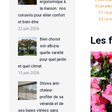
ergonomique à
3
Les plan
la maison : nos
3.1
La p
conseils pour allier confort
3.2
Le so
et bien-être
22 juin 2026
Les 
Bien choisir
son albizia :
quelle variété
pour quel jardin
et quel climat
15 juin 2026
Stores anti-
chaleur :
profiter de sa
véranda et de
ses baies vitrées sans