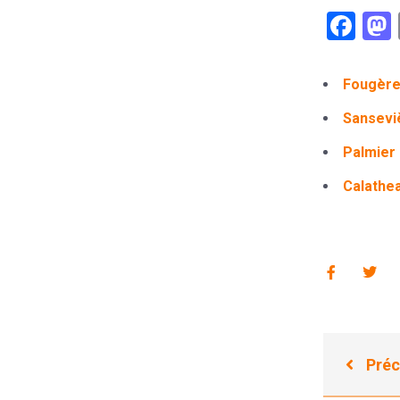
Fac
Fougère 
Sanseviè
Palmier 
Calathea
Préc