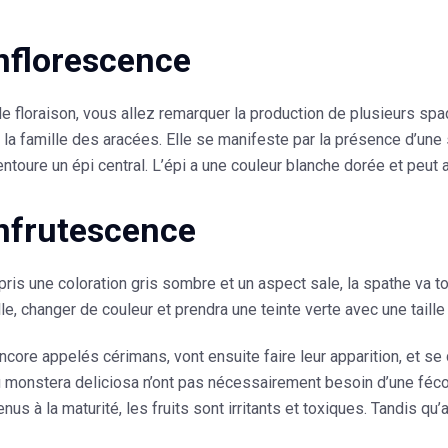
nflorescence
e floraison, vous allez remarquer la production de plusieurs spad
la famille des aracées. Elle se manifeste par la présence d’une
entoure un épi central. L’épi a une couleur blanche dorée et peut 
nfrutescence
pris une coloration gris sombre et un aspect sale, la spathe va t
lle, changer de couleur et prendra une teinte verte avec une taill
encore appelés cérimans, vont ensuite faire leur apparition, et s
u monstera deliciosa
n’ont pas nécessairement besoin d’une fécond
nus à la maturité, les fruits sont irritants et toxiques. Tandis qu’