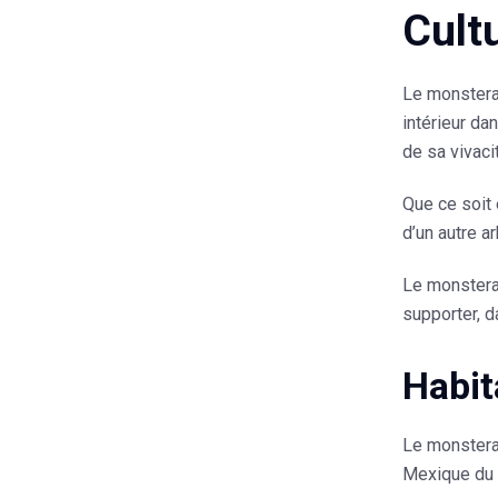
Cult
Le
monstera
intérieur da
de sa vivaci
Que ce soit 
d’un autre a
Le
monstera
supporter, d
Habit
Le
monstera
Mexique du S