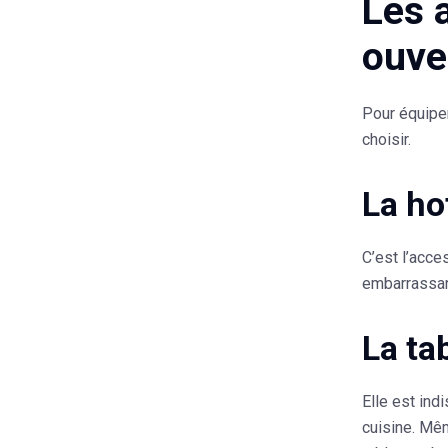
Les 
ouve
Pour équiper
choisir.
La ho
C’est l’acce
embarrassant
La ta
Elle est ind
cuisine. Mêm