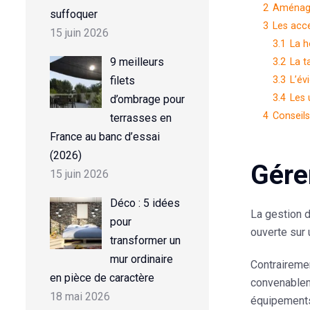
2
Aménager
suffoquer
3
Les acce
15 juin 2026
3.1
La h
9 meilleurs
3.2
La t
3.3
L’év
filets
3.4
Les 
d’ombrage pour
4
Conseils
terrasses en
France au banc d’essai
(2026)
Gére
15 juin 2026
Déco : 5 idées
La gestion d
pour
ouverte sur 
transformer un
mur ordinaire
Contrairemen
en pièce de caractère
convenablem
18 mai 2026
équipements 