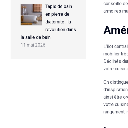
conseillé de
Tapis de bain
armoires mur
en pierre de
diatomite : la
Amén
révolution dans
la salle de bain
11 mai 2026
L’îlot centr
mobilier trè
Déclinés dan
votre cuisin
On distingu
d’inspirati
ainsi être o
votre cuisin
rangement, m