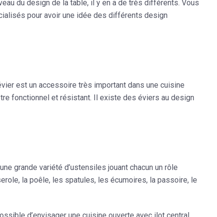
au du design de la table, il y en a de très différents. Vous
cialisés pour avoir une idée des différents design
l’évier est un accessoire très important dans une cuisine
re fonctionnel et résistant. Il existe des éviers au design
 une grande variété d’ustensiles jouant chacun un rôle
erole, la poêle, les spatules, les écumoires, la passoire, le
ssible d’envisager une cuisine ouverte avec ilot central.