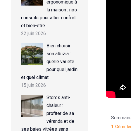
ergonomique à
la maison : nos
conseils pour allier confort
et bien-être
22 juin 2026
Bien choisir
son albizia :
quelle variété
pour quel jardin
et quel climat
15 juin 2026
Stores anti-
chaleur :
profiter de sa
Sommaire d
véranda et de
1
Gérer le
ses baies vitrées sans