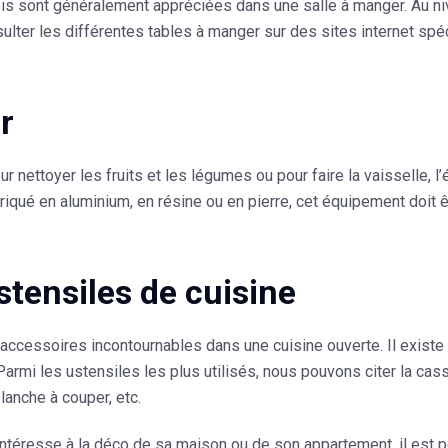
is sont généralement appréciées dans une salle à manger. Au nive
lter les différentes tables à manger sur des sites internet spé
r
our nettoyer les fruits et les légumes ou pour faire la vaisselle, 
riqué en aluminium, en résine ou en pierre, cet équipement doit êt
stensiles de cuisine
s accessoires incontournables dans une cuisine ouverte. Il existe
Parmi les ustensiles les plus utilisés, nous pouvons citer la cass
planche à couper, etc.
ntéresse à la déco de sa maison ou de son appartement, il est po