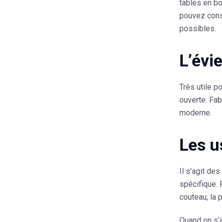
tables en bo
pouvez consu
possibles.
L’évie
Très utile p
ouverte. Fab
moderne.
Les u
Il s’agit de
spécifique. 
couteau, la 
Quand on s’i