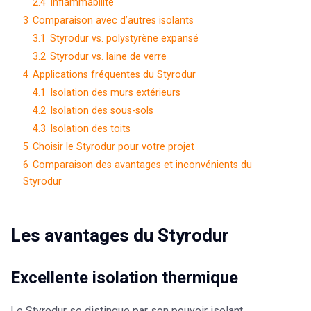
2.4
Inflammabilité
3
Comparaison avec d’autres isolants
3.1
Styrodur vs. polystyrène expansé
3.2
Styrodur vs. laine de verre
4
Applications fréquentes du Styrodur
4.1
Isolation des murs extérieurs
4.2
Isolation des sous-sols
4.3
Isolation des toits
5
Choisir le Styrodur pour votre projet
6
Comparaison des avantages et inconvénients du
Styrodur
Les avantages du Styrodur
Excellente isolation thermique
Le
Styrodur
se distingue par son pouvoir isolant