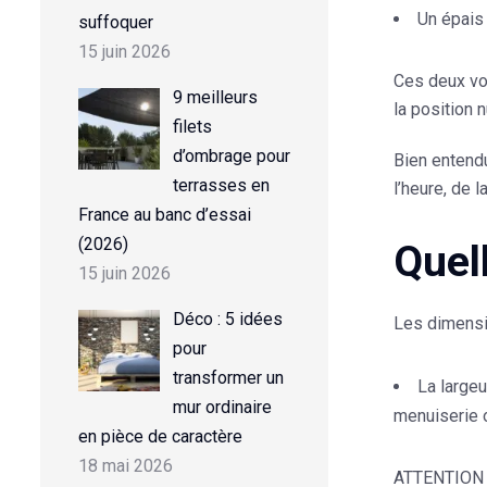
Un épais 
suffoquer
15 juin 2026
Ces deux voi
9 meilleurs
la position n
filets
d’ombrage pour
Bien entendu
terrasses en
l’heure, de l
France au banc d’essai
(2026)
Quel
15 juin 2026
Déco : 5 idées
Les dimensio
pour
transformer un
La largeu
mur ordinaire
menuiserie o
en pièce de caractère
18 mai 2026
ATTENTIO