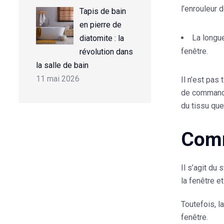
l’enrouleur 
Tapis de bain
en pierre de
La longue
diatomite : la
fenêtre.
révolution dans
la salle de bain
11 mai 2026
Il n’est pas
de command
du tissu que
Comm
Il s’agit du
la fenêtre e
Toutefois, l
fenêtre.