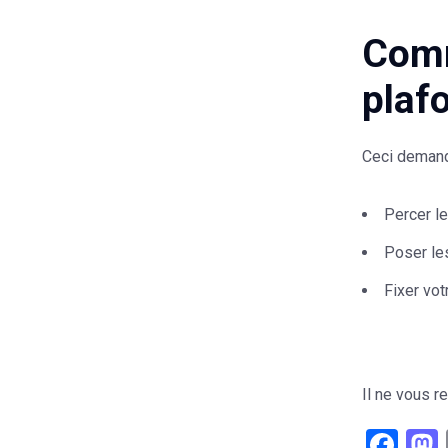
Comm
plaf
Ceci demande
Percer l
Poser les
Fixer vot
Il ne vous re
Fac