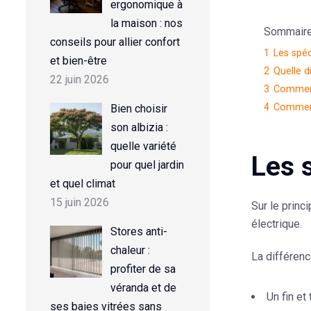
ergonomique à
la maison : nos
Sommaire d
conseils pour allier confort
1
Les spéc
et bien-être
2
Quelle d
22 juin 2026
3
Comment 
4
Comment 
Bien choisir
son albizia :
quelle variété
Les s
pour quel jardin
et quel climat
15 juin 2026
Sur le princ
électrique.
Stores anti-
chaleur :
La différenc
profiter de sa
véranda et de
Un fin et
ses baies vitrées sans