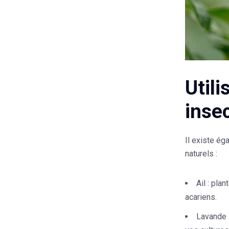
Utili
inse
Il existe ég
naturels :
Ail
: plan
acariens.
Lavande