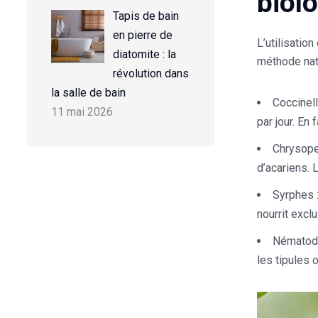
biol
Tapis de bain
en pierre de
L’utilisatio
diatomite : la
méthode natu
révolution dans
la salle de bain
Coccinel
11 mai 2026
par jour. En
Chrysop
d’acariens. 
Syrphes
nourrit excl
Nématod
les tipules o