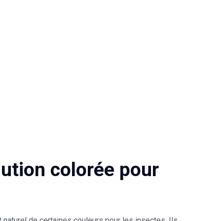
lution colorée pour
 naturel de certaines couleurs pour les insectes. Ils