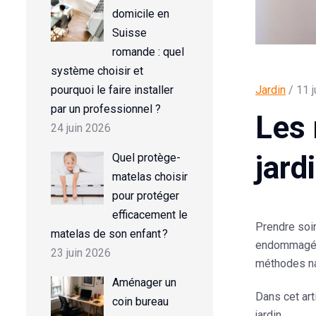
domicile en
Suisse
romande : quel
système choisir et
pourquoi le faire installer
Jardin
/ 11 j
par un professionnel ?
Les 
24 juin 2026
jard
Quel protège-
matelas choisir
pour protéger
efficacement le
Prendre soin
matelas de son enfant ?
endommagées
23 juin 2026
méthodes nat
Aménager un
Dans cet art
coin bureau
jardin.