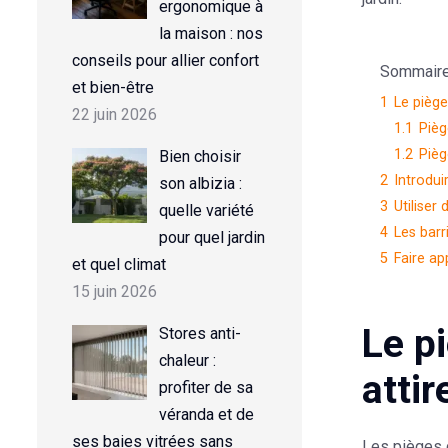
ergonomique à
la maison : nos
conseils pour allier confort
Sommaire d
et bien-être
1
Le piège
22 juin 2026
1.1
Pièg
1.2
Pièg
Bien choisir
2
Introdui
son albizia :
3
Utiliser
quelle variété
4
Les barr
pour quel jardin
5
Faire ap
et quel climat
15 juin 2026
Le p
Stores anti-
chaleur :
attir
profiter de sa
véranda et de
ses baies vitrées sans
Les pièges c