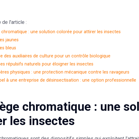
e l'article :
 chromatique : une solution colorée pour attirer les insectes
es jaunes
es bleus
re des auxiliaires de culture pour un contrôle biologique
 des répulsifs naturels pour éloigner les insectes
ières physiques : une protection mécanique contre les ravageurs
pel à une entreprise de désinsectisation : une option professionnelle
iège chromatique : une so
er les insectes
hromatiques sont des dispositifs simples qui exploitent l’attrait