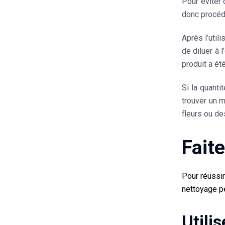
Pour éviter 
donc procéd
Après l’utili
de diluer à 
produit a é
Si la quant
trouver un 
fleurs ou de
Fait
Pour réussir
nettoyage pe
Utili