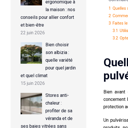
ergonomique à
1
Quelles 
la maison : nos
2
Comment
conseils pour allier confort
3
Faites l
et bien-être
3.1
Util
22 juin 2026
3.2
Opte
Bien choisir
son albizia :
Quel
quelle variété
pour quel jardin
pulv
et quel climat
15 juin 2026
Bien avant 
Stores anti-
concernent 
chaleur :
protection 
profiter de sa
véranda et de
Un
pulvéris
ses baies vitrées sans
produits, n