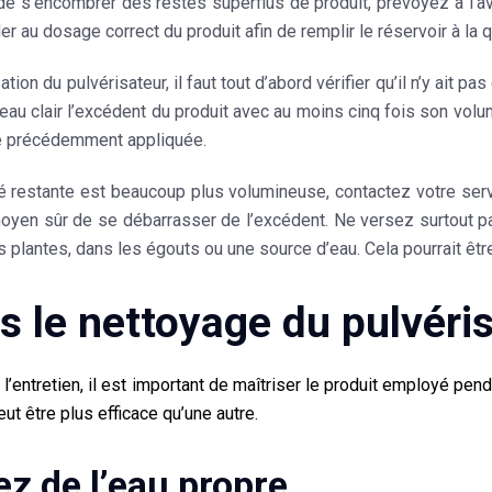
de s’encombrer des restes superflus de produit, prévoyez à l’ava
er au dosage correct du
produit
afin de remplir le réservoir à la q
sation du pulvérisateur, il faut tout d’abord vérifier qu’il n’y ait
l’eau clair l’excédent du produit avec au moins cinq fois son vol
té précédemment appliquée.
ité restante est beaucoup plus volumineuse, contactez votre ser
moyen sûr de se débarrasser de l’excédent. Ne versez surtout p
s plantes, dans les égouts ou une source d’eau. Cela pourrait être 
es le nettoyage du pulvéri
 l’entretien, il est important de maîtriser le produit employé pend
ut être plus efficace qu’une autre.
sez de l’eau propre