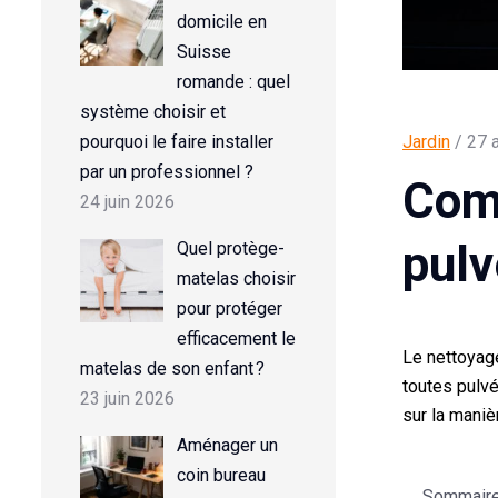
domicile en
Suisse
romande : quel
système choisir et
pourquoi le faire installer
Jardin
/ 27 a
par un professionnel ?
Comm
24 juin 2026
pulv
Quel protège-
matelas choisir
pour protéger
efficacement le
Le nettoyage
matelas de son enfant ?
toutes pulvé
23 juin 2026
sur la maniè
Aménager un
coin bureau
Sommaire d