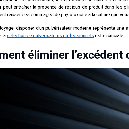
r peut entraîner la présence de résidus de produit dans les pli
vent causer des dommages de phytotoxicité à la culture que vou
ttoyage
, disposer d’un pulvérisateur moderne représente une ass
e la
sélection de pulvérisateurs professionnels
est si cruciale.
ent éliminer l’excédent d