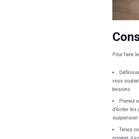
Cons
Pour faire l
Définiss
vous souhait
besoins.
Prenez e
d’éviter les
suspension t
Tenez com
original, il