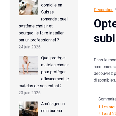
domicile en
Décoration
/
Suisse
romande : quel
Opte
système choisir et
pourquoi le faire installer
subl
par un professionnel ?
24 juin 2026
Quel protège-
Dans le mond
matelas choisir
harmonieuses
pour protéger
découvrez p
efficacement le
disponibles.
matelas de son enfant ?
23 juin 2026
Sommaire d
Aménager un
1
Les ato
coin bureau
2
Les dif