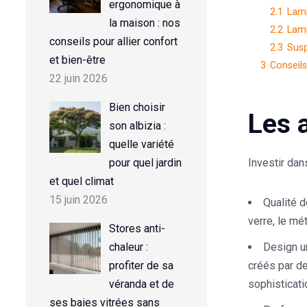
ergonomique à
2.1
Lam
la maison : nos
2.2
Lam
conseils pour allier confort
2.3
Susp
et bien-être
3
Conseil
22 juin 2026
Bien choisir
Les 
son albizia :
quelle variété
Investir da
pour quel jardin
et quel climat
15 juin 2026
Qualité 
verre, le mé
Stores anti-
Design u
chaleur :
créés par de
profiter de sa
sophisticatio
véranda et de
ses baies vitrées sans