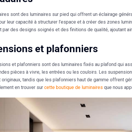
res sont des luminaires sur pied qui offrent un éclairage généra
our leur capacité à structurer l’espace et à créer des zones lu
t par des designs soignés et des finitions de qualité, ajoutant ai
nsions et plafonniers
ons et plafonniers sont des luminaires fixés au plafond qui assu
ndes pièces à vivre, les entrées ou les couloirs. Les suspensi
 originaux, tandis que les plafonniers haut de gamme offrent g
lement en trouver sur
cette boutique de luminaires
que nous appr