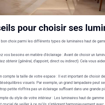
eils pour choisir ses lum
e bon choix parmi les différents types de luminaires haut de gam
ez vos besoins en matière d’éclairage
: Avant de choisir un lumin
ez obtenir (général, d’appoint, direct ou indirect). Cela vous aid
n compte la taille de votre espace
: Il est important de choisir d
 déséquilibres visuels. Par exemple, un grand lampadaire peut s
rop petite n’offrira pas un éclairage suffisant dans une grande pi
pte du style de votre intérieur
: Les luminaires haut de gamme é
 est crucial de veiller à ce qu’ils s’intègrent harmonieusement avec