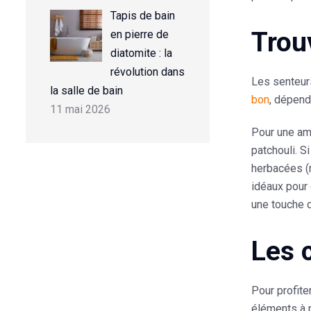
Tapis de bain
Trou
en pierre de
diatomite : la
révolution dans
Les senteurs
la salle de bain
bon
, dépend
11 mai 2026
Pour une amb
patchouli. S
herbacées (r
idéaux pour 
une touche d
Les 
Pour profite
éléments à p