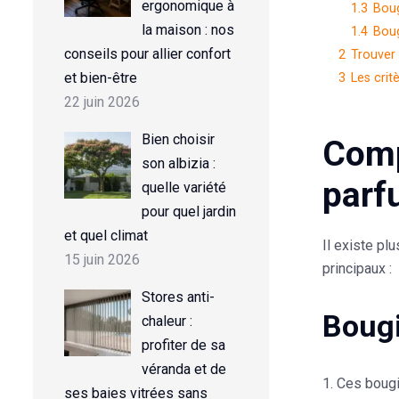
ergonomique à
1.3
Bou
la maison : nos
1.4
Boug
conseils pour allier confort
2
Trouver 
et bien-être
3
Les crit
22 juin 2026
Bien choisir
Comp
son albizia :
parf
quelle variété
pour quel jardin
et quel climat
Il existe pl
15 juin 2026
principaux :
Stores anti-
Bougi
chaleur :
profiter de sa
véranda et de
Ces bougie
ses baies vitrées sans