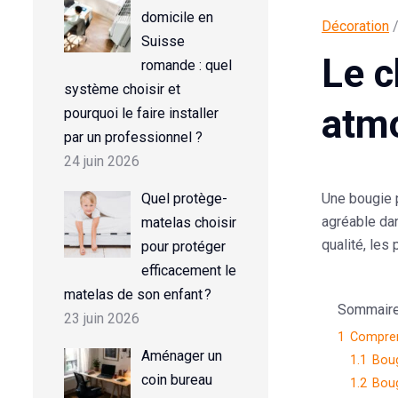
domicile en
Décoration
/
Suisse
Le c
romande : quel
système choisir et
atm
pourquoi le faire installer
par un professionnel ?
24 juin 2026
Une
bougie
Quel protège-
agréable dan
matelas choisir
qualité, les
pour protéger
efficacement le
matelas de son enfant ?
Sommaire d
23 juin 2026
1
Compren
Aménager un
1.1
Boug
coin bureau
1.2
Boug