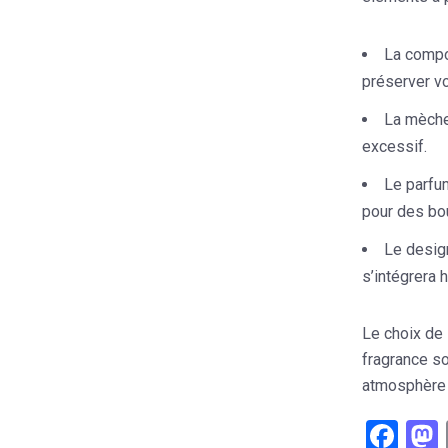
La compo
préserver vo
La mèche
excessif.
Le parfum
pour des bo
Le design
s’intégrera 
Le choix de 
fragrance so
atmosphère a
Fac