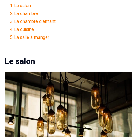
1
Le salon
2
La chambre
3
La chambre d’enfant
4
La cuisine
5
La salle à manger
Le salon