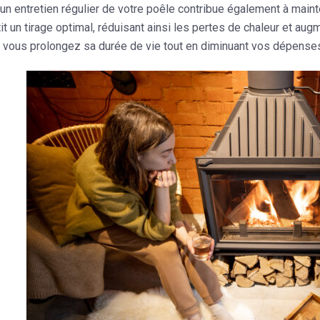
, un entretien régulier de votre poêle contribue également à mai
tit un tirage optimal, réduisant ainsi les pertes de chaleur et augm
 vous prolongez sa durée de vie tout en diminuant vos dépense