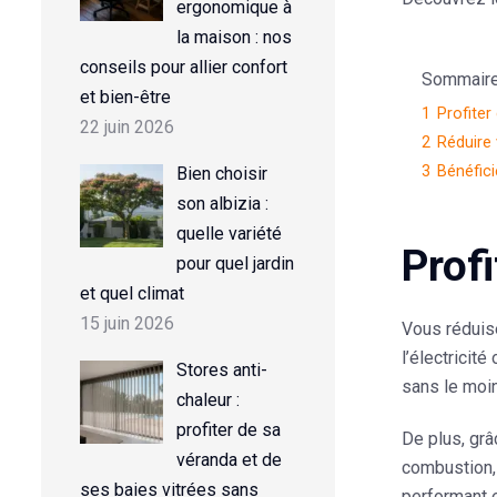
ergonomique à
la maison : nos
conseils pour allier confort
Sommaire d
et bien-être
1
Profiter
22 juin 2026
2
Réduire
3
Bénéfici
Bien choisir
son albizia :
quelle variété
Profi
pour quel jardin
et quel climat
15 juin 2026
Vous réduise
l’électricit
Stores anti-
sans le moin
chaleur :
profiter de sa
De plus, gr
véranda et de
combustion, 
ses baies vitrées sans
performant 