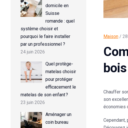
domicile en
Suisse
romande : quel
système choisir et
pourquoi le faire installer
Maison
/ 28
par un professionnel ?
Comm
24 juin 2026
bois
Quel protège-
matelas choisir
pour protéger
efficacement le
Chauffer so
matelas de son enfant ?
son excellen
23 juin 2026
économies d
Aménager un
Cependant, p
coin bureau
Découvrez i