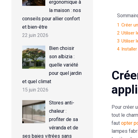
ergonomique à
la maison : nos
Sommaire d
conseils pour allier confort
1
Créer u
et bien-être
2
Utiliser 
22 juin 2026
3
Utiliser
Bien choisir
4
Installe
son albizia :
quelle variété
Crée
pour quel jardin
et quel climat
appl
15 juin 2026
Stores anti-
Pour créer u
chaleur :
tout le char
profiter de sa
faut
opter p
véranda et de
lampes fabri
ses baies vitrées sans