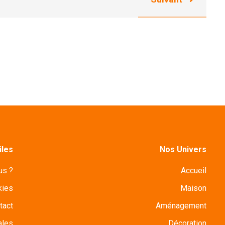
iles
Nos Univers
us ?
Accueil
kies
Maison
tact
Aménagement
ales
Décoration