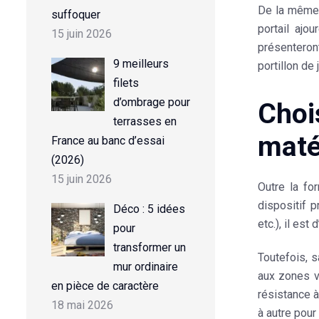
De la même 
suffoquer
portail ajo
15 juin 2026
présenteron
9 meilleurs
portillon de 
filets
d’ombrage pour
Choi
terrasses en
maté
France au banc d’essai
(2026)
15 juin 2026
Outre la fo
dispositif 
Déco : 5 idées
etc.), il es
pour
transformer un
Toutefois, s
mur ordinaire
aux zones v
en pièce de caractère
résistance à
18 mai 2026
à autre pour