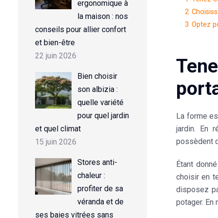
ergonomique à
2
Choisiss
la maison : nos
3
Optez p
conseils pour allier confort
et bien-être
22 juin 2026
Tene
Bien choisir
porta
son albizia :
quelle variété
pour quel jardin
La
forme
est
et quel climat
jardin. En 
possèdent 
15 juin 2026
Stores anti-
Étant donné
chaleur :
choisir en 
profiter de sa
disposez pa
véranda et de
potager
. En
ses baies vitrées sans