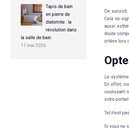
Tapis de bain
De surcroît,
en pierre de
Cela ne sig
diatomite : la
aussi
esthé
révolution dans
doute compr
la salle de bain
critère lors 
11 mai 2026
Opte
Le
système 
En effet, v
coulissant 
votre portail
Tel n’est pa
Si vous ne s