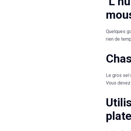
L’hui
mous
Quelques g
rien de temp
Chas
Le gros sel
Vous devez v
Utili
plat