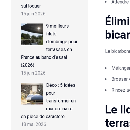
Attendre 
suffoquer
15 juin 2026
Élim
9 meilleurs
bica
filets
d’ombrage pour
terrasses en
Le bicarbon
France au banc d’essai
(2026)
Mélanger
15 juin 2026
Brosser v
Déco : 5 idées
Rincez av
pour
transformer un
Le l
mur ordinaire
en pièce de caractère
terr
18 mai 2026