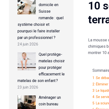
10 s
domicile en
Suisse
terr
romande : quel
système choisir et
pourquoi le faire installer
par un professionnel ?
La mousse qu
24 juin 2026
chimiques bo
montrer
10 
Quel protège-
matelas choisir
pour protéger
Sommaire d
efficacement le
1
Se débar
matelas de son enfant ?
2
Éliminer
23 juin 2026
3
Le liqui
4
Se servi
Aménager un
5
La sciur
coin bureau