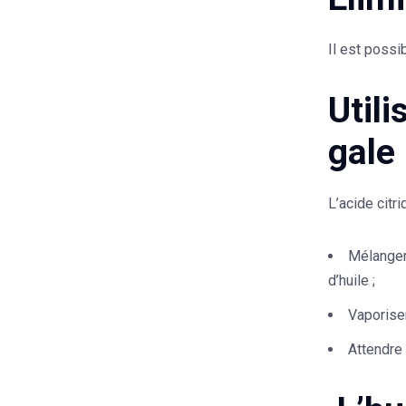
Il est possi
Utili
gale
L’acide citr
Mélanger
d’huile ;
Vaporiser
Attendre 