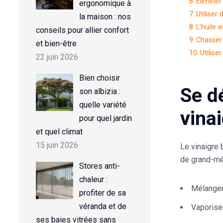
6
Éliminer
ergonomique à
7
Utiliser
la maison : nos
8
L’huile 
conseils pour allier confort
9
Chasser 
et bien-être
10
Utilise
22 juin 2026
Bien choisir
Se d
son albizia :
quelle variété
vina
pour quel jardin
et quel climat
15 juin 2026
Le vinaigre 
de grand-mèr
Stores anti-
chaleur :
Mélanger 
profiter de sa
véranda et de
Vaporiser
ses baies vitrées sans