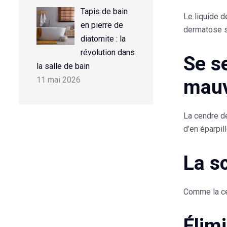
Tapis de bain
Le liquide d
en pierre de
dermatose
s
diatomite : la
révolution dans
Se s
la salle de bain
11 mai 2026
mauv
La cendre d
d’en éparpill
La s
Comme la cen
Élim