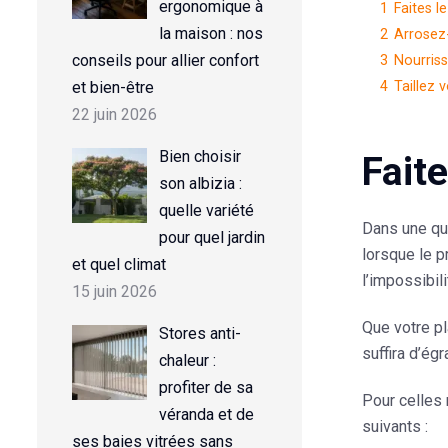
ergonomique à
1
Faites le 
la maison : nos
2
Arrosez
conseils pour allier confort
3
Nourriss
et bien-être
4
Taillez 
22 juin 2026
Bien choisir
Faite
son albizia :
quelle variété
Dans une quê
pour quel jardin
lorsque le p
et quel climat
l’impossibili
15 juin 2026
Que votre pl
Stores anti-
suffira d’égr
chaleur :
profiter de sa
Pour celles 
véranda et de
suivants :
ses baies vitrées sans