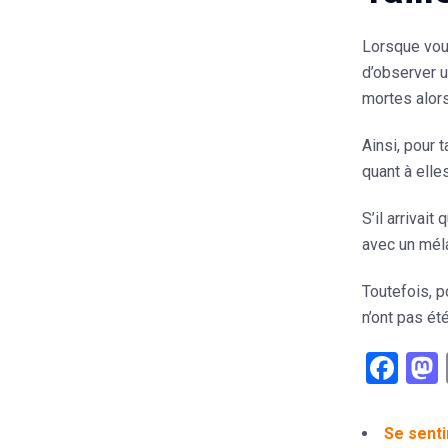
Lorsque vous
d’observer u
mortes alor
Ainsi, pour 
quant à elle
S’il arrivait
avec un méla
Toutefois, 
n’ont pas ét
Fac
Se senti