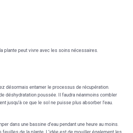
 la plante peut vivre avec les soins nécessaires.
vez désormais entamer le processus de récupération.
il de déshydratation poussée. Il faudra néanmoins combler
ent jusqu’à ce que le sol ne puisse plus absorber l’eau.
 tremper dans une bassine d’eau pendant une heure au moins.
es feuilles de la plante. L’idée est de mouiller également les