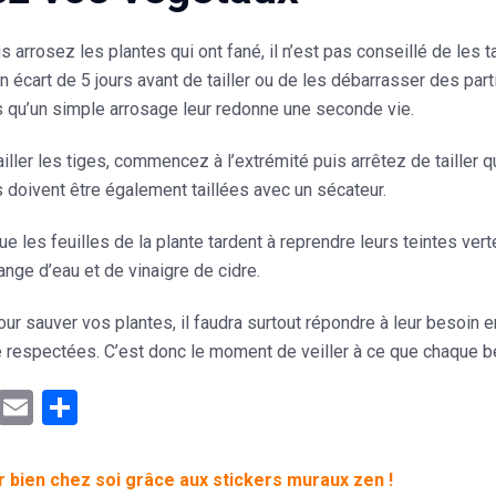
 arrosez les plantes qui ont fané, il n’est pas conseillé de les 
n écart de 5 jours avant de tailler ou de les débarrasser des pa
s qu’un simple arrosage leur redonne une seconde vie.
tailler les tiges, commencez à l’extrémité puis arrêtez de tailler
s doivent être également taillées avec un sécateur.
 que les feuilles de la plante tardent à reprendre leurs teintes ver
nge d’eau et de vinaigre de cidre.
pour
sauver vos plantes,
il faudra surtout répondre à leur besoin
é respectées. C’est donc le moment de veiller à ce que chaque be
ebook
Mastodon
Email
Partager
r bien chez soi grâce aux stickers muraux zen !