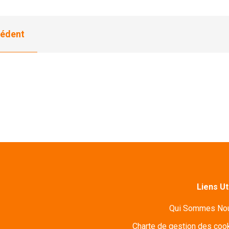
édent
Liens Ut
Qui Sommes No
Charte de gestion des coo