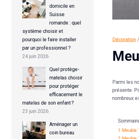
domicile en
Suisse
romande : quel
système choisir et
pourquoi le faire installer
Décoration
/
par un professionnel ?
Meub
24 juin 2026
Quel protège-
matelas choisir
Parmi les n
pour protéger
présente. Po
efficacement le
nombreux es
matelas de son enfant ?
23 juin 2026
Sommaire d
Aménager un
1
Meuble T
coin bureau
2
Meuble T