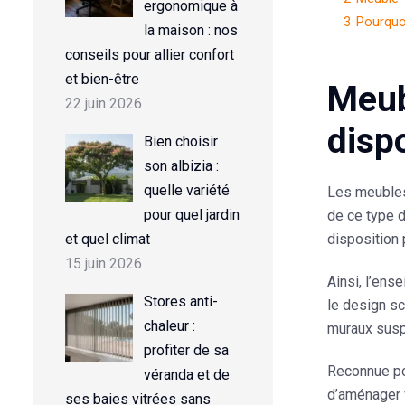
ergonomique à
3
Pourquo
la maison : nos
conseils pour allier confort
et bien-être
Meub
22 juin 2026
disp
Bien choisir
son albizia :
quelle variété
Les meubles 
pour quel jardin
de ce type d
et quel climat
disposition
15 juin 2026
Ainsi, l’en
Stores anti-
le
design
sc
chaleur :
muraux susp
profiter de sa
Reconnue pou
véranda et de
d’aménager 
ses baies vitrées sans