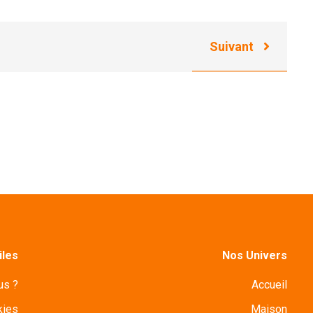
Suivant
iles
Nos Univers
us ?
Accueil
kies
Maison