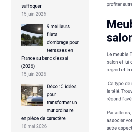
profiter au
suffoquer
15 juin 2026
Meub
9 meilleurs
salo
filets
d’ombrage pour
terrasses en
Le
meuble T
France au banc d’essai
salon et lui 
(2026)
regard et la
15 juin 2026
Ce type de 
Déco : 5 idées
la télé. Tro
pour
répond l’av
transformer un
mur ordinaire
Par ailleurs
en pièce de caractère
associer vot
18 mai 2026
autre aspect