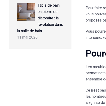
Tapis de bain
Pour faire r
en pierre de
vous pouvez 
diatomite : la
proposés pa
révolution dans
la salle de bain
Vous pourrez
11 mai 2026
intérieure, 
Pour
Les meubles 
permet notam
ensemble de
Ce n’est pas
les
nombreu
s’agisse de 