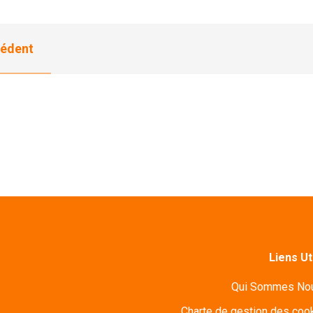
édent
Liens Ut
Qui Sommes No
Charte de gestion des coo