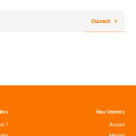
Suivant
iles
Nos Univers
us ?
Accueil
kies
Maison