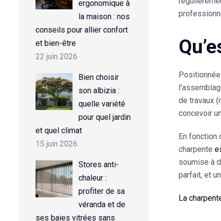
régulièremen
ergonomique à
professionne
la maison : nos
conseils pour allier confort
Qu’e
et bien-être
22 juin 2026
Positionnée
Bien choisir
l’assemblage
son albizia :
de travaux (
quelle variété
concevoir u
pour quel jardin
et quel climat
En fonction 
15 juin 2026
charpente
e
soumise à d
Stores anti-
parfait, et 
chaleur :
profiter de sa
La charpente
véranda et de
ses baies vitrées sans