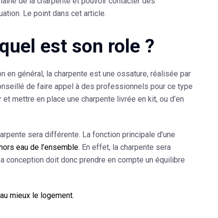
maine de la charpente et pouvoir contacter des
ation. Le point dans cet article.
quel est son role ?
n en général, la charpente est une
ossature
, réalisée par
onseillé de faire appel à des
professionnels
pour ce type
r et
mettre en place une charpente
livrée en kit, ou d’en
arpente sera différente. La fonction principale d’une
t hors eau de l’ensemble.
En effet, la charpente sera
a conception doit donc prendre en compte un équilibre
 au mieux le logement.