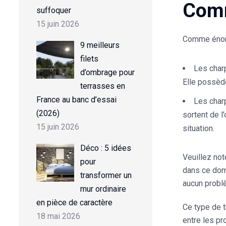
Comm
suffoquer
15 juin 2026
Comme énon
9 meilleurs
filets
Les
char
d’ombrage pour
Elle possèd
terrasses en
France au banc d’essai
Les
char
(2026)
sortent de l
15 juin 2026
situation.
Déco : 5 idées
Veuillez no
pour
dans ce doma
transformer un
aucun problè
mur ordinaire
en pièce de caractère
Ce type de t
18 mai 2026
entre les pr