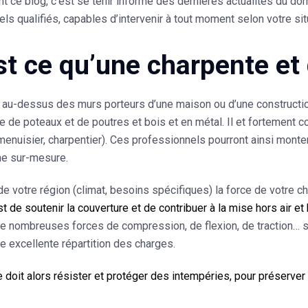
t ce blog, c’est se tenir informé des dernières actualités du do
ls qualifiés, capables d’intervenir à tout moment selon votre situ
st ce qu’une charpente et 
 au-dessus des murs porteurs d’une maison ou d’une constructio
 de poteaux et de poutres et bois et en métal. Il et fortement c
menuisier, charpentier). Ces professionnels pourront ainsi monte
ne sur-mesure.
de votre région (climat, besoins spécifiques) la force de votre ch
st de soutenir la couverture et de contribuer à la mise hors air e
e nombreuses forces de compression, de flexion, de traction… s
une excellente répartition des charges.
 doit alors résister et
protéger des intempéries
, pour préserver