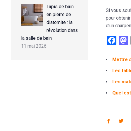
Tapis de bain
Si vous souh
en pierre de
pour obtenir
diatomite : la
d’un charpen
révolution dans
Fac
la salle de bain
11 mai 2026
Mettre s
Les tabl
Les maté
Quel est