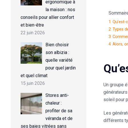
ergonomique à
la maison : nos
Sommaire d
conseils pour allier confort
1
Qu’est-c
et bien-être
2
Types de
22 juin 2026
3
Comment
4
Alors, o
Bien choisir
son albizia :
quelle variété
Qu’e
pour quel jardin
et quel climat
15 juin 2026
Un groupe él
générateurs 
Stores anti-
soleil pour 
chaleur :
profiter de sa
Les générat
véranda et de
différents t
ses baies vitrées sans