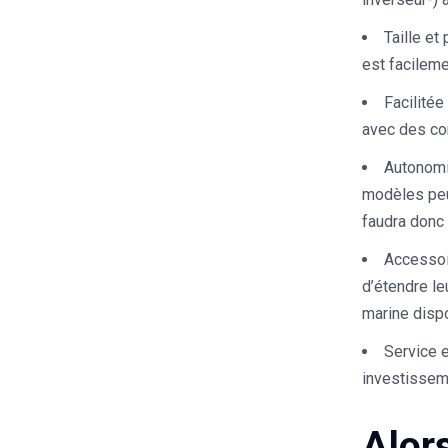
Taille et
est facileme
Facilitée 
avec des com
Autonom
modèles peuv
faudra donc 
Accessoi
d’étendre le
marine dispo
Service e
investissem
Alors