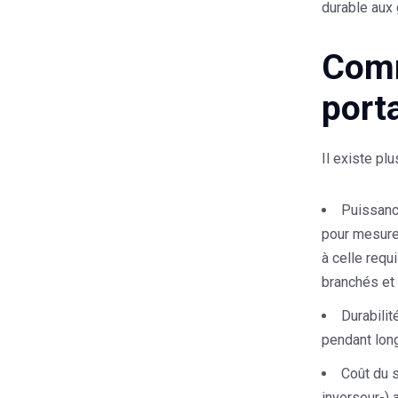
durable aux 
Comm
port
Il existe pl
Puissanc
pour mesurer
à celle requ
branchés et 
Durabilité
pendant lon
Coût du 
inverseur-) 