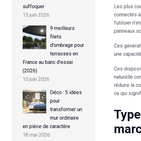
suffoquer
Les plus co
connectés à 
15 juin 2026
l’utiliser n’
9 meilleurs
panneaux sol
filets
d’ombrage pour
Ces générate
terrasses en
une capacité
France au banc d’essai
Ces disposit
(2026)
naturelle c
15 juin 2026
réduire la c
Déco : 5 idées
ce qui sign
pour
transformer un
Type
mur ordinaire
mar
en pièce de caractère
18 mai 2026