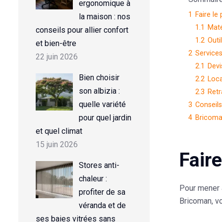
ergonomique à
1
Faire le
la maison : nos
1.1
Maté
conseils pour allier confort
1.2
Outi
et bien-être
2
Service
22 juin 2026
2.1
Devi
Bien choisir
2.2
Loca
son albizia :
2.3
Retr
quelle variété
3
Conseils
pour quel jardin
4
Bricoman
et quel climat
15 juin 2026
Fair
Stores anti-
chaleur :
Pour mener à
profiter de sa
Bricoman, vo
véranda et de
ses baies vitrées sans