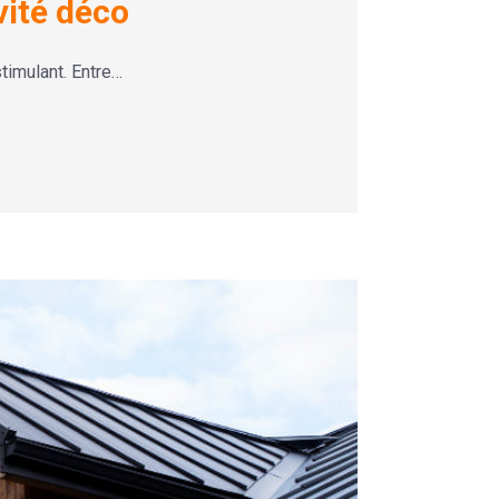
vité déco
timulant. Entre…