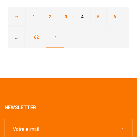
1
2
3
4
5
6
…
162
NEWSLETTER