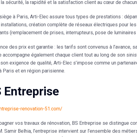
 la
sécurité, la rapidité et la satisfaction client
au cœur de chacune
iège à Paris, Arti-Elec assure tous types de prestations :
dépan
installations
, création complète de
réseaux électriques
pour les
ants
(remplacement de prises, interrupteurs, pose de luminaires 
ence des prix
est garantie : les tarifs sont convenus à l’avance,
e
accompagne également chaque client tout au long de son sinist
t son exigence de qualité, Arti-Elec s’impose comme
un partenai
à Paris et en région parisienne.
S Entreprise
entreprise-renovation-51.com/
agner vos travaux de rénovation,
BS Entreprise
se distingue co
M. Samir Belhia
, l’entreprise intervient sur l’ensemble des métier