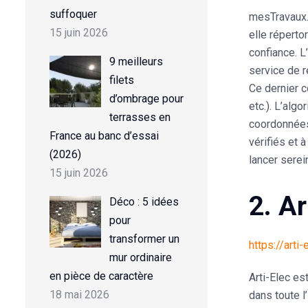
suffoquer
mesTravaux
15 juin 2026
elle réperto
confiance. L
9 meilleurs
service de 
filets
Ce dernier c
d’ombrage pour
etc.). L’alg
terrasses en
coordonnées 
France au banc d’essai
vérifiés
et à
(2026)
lancer serei
15 juin 2026
2. Ar
Déco : 5 idées
pour
transformer un
https://arti
mur ordinaire
en pièce de caractère
Arti-Elec
est
18 mai 2026
dans
toute l