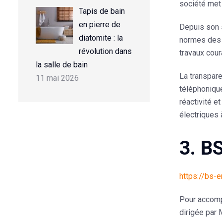
société met
Tapis de bain
en pierre de
Depuis son s
diatomite : la
normes des 
révolution dans
travaux cour
la salle de bain
La
transpar
11 mai 2026
téléphoniqu
réactivité e
électriques 
3. B
https://bs-
Pour accomp
dirigée par