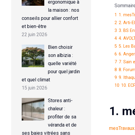
ergonomique à
Sommaire d
la maison : nos
1
1. mesT
conseils pour allier confort
2
2. Arti-E
et bien-être
3
3. BS En
22 juin 2026
4
4. AVOL
5
5. Les B
Bien choisir
6
6. Anger
son albizia :
7
7. Sain e
quelle variété
8
8. Foru
pour quel jardin
9
9. Itha
et quel climat
10
10. EC
15 juin 2026
Stores anti-
1. m
chaleur :
profiter de sa
véranda et de
mesTravaux
ses baies vitrées sans