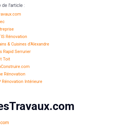
e l'article :
ravaux.com
lec
treprise
TIS Rénovation
ains & Cuisines d’Alexandre
s Rapid Serrurier
t Toit
mConstruire.com
que Rénovation
P Rénovation Intérieure
esTravaux.com
.com