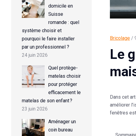
domicile en
Suisse
romande : quel
système choisir et
Bricolage
/ 
pourquoi le faire installer
par un professionnel ?
Le g
24 juin 2026
mai
Quel protège-
matelas choisir
pour protéger
efficacement le
Dans cet art
matelas de son enfant ?
améliorer l’
23 juin 2026
fenêtres est
Aménager un
coin bureau
Sommaire d