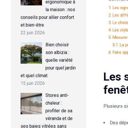
ergonomique à
1
Les sign
la maison : nos
2
Les diff
conseils pour allier confort
3
Le choix
et bien-être
4
Les styl
22 juin 2026
5
Mesurer 
Bien choisir
5.1
La p
son albizia :
6
Faire ap
quelle variété
pour quel jardin
Les 
et quel climat
15 juin 2026
fenê
Stores anti-
chaleur :
Plusieurs si
profiter de sa
véranda et de
Des dépe
ses baies vitrées sans