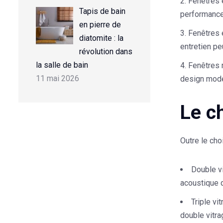
Fenêtres 
Tapis de bain
performance
en pierre de
Fenêtres 
diatomite : la
entretien pe
révolution dans
la salle de bain
Fenêtres 
11 mai 2026
design mode
Le c
Outre le cho
Double v
acoustique q
Triple vi
double vitra