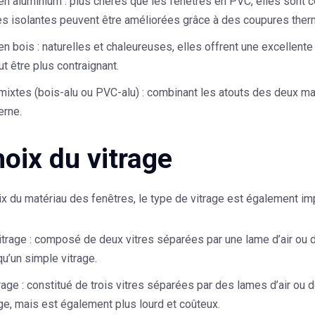
en aluminium
: plus chères que les fenêtres en PVC, elles sont c
s isolantes peuvent être améliorées grâce à des coupures ther
en bois
: naturelles et chaleureuses, elles offrent une excellente
ut être plus contraignant.
mixtes (bois-alu ou PVC-alu)
: combinant les atouts des deux mat
rne.
hoix du vitrage
ix du matériau des fenêtres, le type de vitrage est également imp
itrage
: composé de deux vitres séparées par une lame d’air ou de
u’un simple vitrage.
trage
: constitué de trois vitres séparées par des lames d’air ou d
ge, mais est également plus lourd et coûteux.